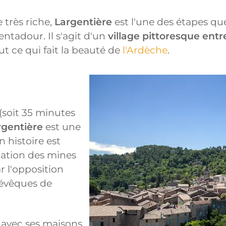
e très riche,
Largentière
est l'une des étapes qu
ntadour. Il s'agit d'un
village pittoresque ent
t ce qui fait la beauté de
l'Ardèche
.
soit 35 minutes
rgentière
est une
n histoire est
itation des mines
r l'opposition
 évêques de
 avec ses maisons