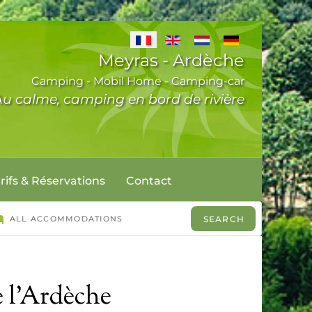
ue
Meyras - Ardèche
Camping - Mobil Home - Camping-car
Au calme, camping en bord de rivière
rifs & Réservations
Contact
e l'Ardèche