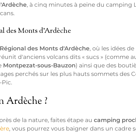
d'Ardèche
, à cinq minutes à peine du camping L
lcans.
nal des Monts d'Ardèche
 Régional des Monts d'Ardèche
, où les idées d
réunit d'anciens volcans dits « sucs » (comme 
e
Montpezat-sous-Bauzon
) ainsi que des bouti
illages perchés sur les plus hauts sommets des
-Pic.
n Ardèche ?
rès de la nature, faites étape au
camping proch
ière
, vous pourrez vous baigner dans un cadre