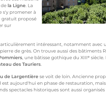
d de
la Ligne
. La
de s'y promener à
 gratuit proposé
er sur
particulièrement intéressant, notamment avec
ierre de grès. On trouve aussi des bâtiments Re
-Pommiers
, une bâtisse gothique du XIIIᵉ siècle.
teau des Tauriers
.
u de Largentière
se voit de loin. Ancienne pro
il est aujourd'hui en phase de restauration, mais
nds spectacles historiques sont aussi organisés l