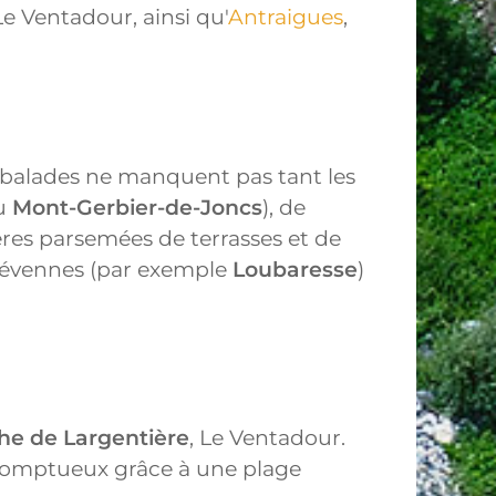
e Ventadour, ainsi qu'
Antraigues
,
e balades ne manquent pas tant les
au
Mont-Gerbier-de-Joncs
), de
ères parsemées de terrasses et de
 Cévennes (par exemple
Loubaresse
)
e de Largentière
, Le Ventadour.
 somptueux grâce à une plage